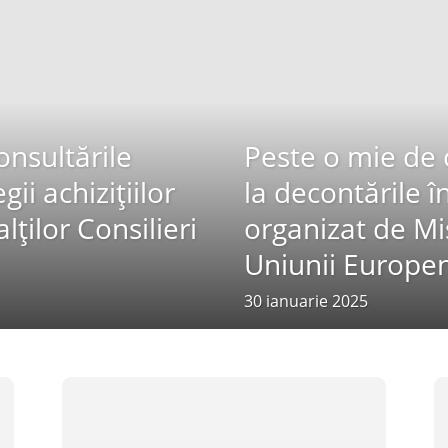
onsultările
Peste o mie de c
ii achizițiilor
la decontările 
ților Consilieri
organizat de Mis
Uniunii Europen
30 ianuarie 2025