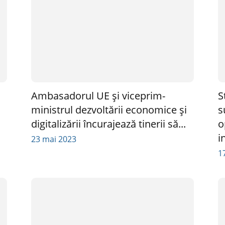
Ambasadorul UE și viceprim-
S
ministrul dezvoltării economice și
s
digitalizării încurajează tinerii să...
o
i
23 mai 2023
1