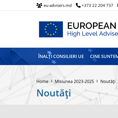
eu-advisers.md
+373 22 204 737
Misiunea
Înalților
ÎNALȚI CONSILIERI UE
CINE SUNTE
Consilieri
ai
Uniunii
Europene
Home
Misiunea 2023-2025
Noutăți
Noutăți