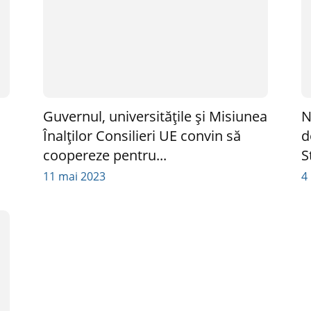
Guvernul, universitățile și Misiunea
N
Înalților Consilieri UE convin să
d
coopereze pentru...
St
11 mai 2023
4