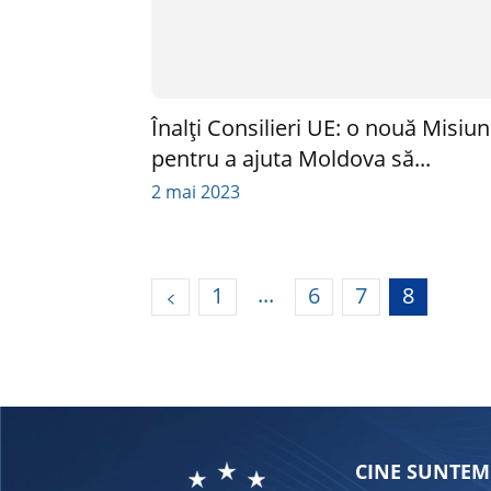
Înalți Consilieri UE: o nouă Misiu
pentru a ajuta Moldova să...
2 mai 2023
...
1
6
7
8
CINE SUNTEM