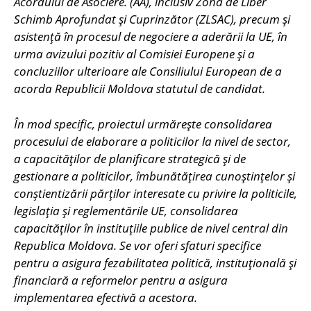
Acordului de Asociere. (AA), inclusiv Zona de Liber
Schimb Aprofundat și Cuprinzător (ZLSAC), precum și
asistență în procesul de negociere a aderării la UE, în
urma avizului pozitiv al Comisiei Europene și a
concluziilor ulterioare ale Consiliului European de a
acorda Republicii Moldova statutul de candidat.
În mod specific, proiectul urmărește consolidarea
procesului de elaborare a politicilor la nivel de sector,
a capacităților de planificare strategică și de
gestionare a politicilor, îmbunătățirea cunoștințelor și
conștientizării părților interesate cu privire la politicile,
legislația și reglementările UE, consolidarea
capacităților în instituțiile publice de nivel central din
Republica Moldova. Se vor oferi sfaturi specifice
pentru a asigura fezabilitatea politică, instituțională și
financiară a reformelor pentru a asigura
implementarea efectivă a acestora.