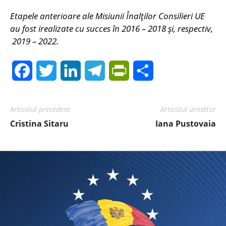
Etapele anterioare ale Misiunii Înalților Consilieri UE
au fost irealizate cu succes în 2016 – 2018 și, respectiv,
2019 – 2022.
Facebook
Twitter
LinkedIn
Telegram
PrintFriendly
Share
Articolul precedent
Articolul următor
Cristina Sitaru
Iana Pustovaia