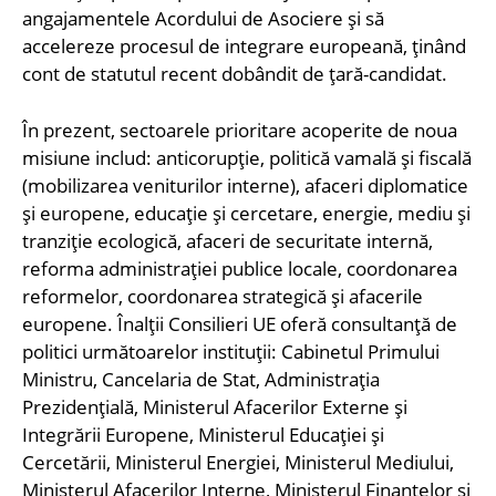
angajamentele Acordului de Asociere și să
accelereze procesul de integrare europeană, ținând
cont de statutul recent dobândit de țară-candidat.
În prezent, sectoarele prioritare acoperite de noua
misiune includ: anticorupție, politică vamală și fiscală
(mobilizarea veniturilor interne), afaceri diplomatice
și europene, educație și cercetare, energie, mediu și
tranziție ecologică, afaceri de securitate internă,
reforma administrației publice locale, coordonarea
reformelor, coordonarea strategică și afacerile
europene. Înalții Consilieri UE oferă consultanță de
politici următoarelor instituții: Cabinetul Primului
Ministru, Cancelaria de Stat, Administrația
Prezidențială, Ministerul Afacerilor Externe și
Integrării Europene, Ministerul Educației și
Cercetării, Ministerul Energiei, Ministerul Mediului,
Ministerul Afacerilor Interne, Ministerul Finanțelor și