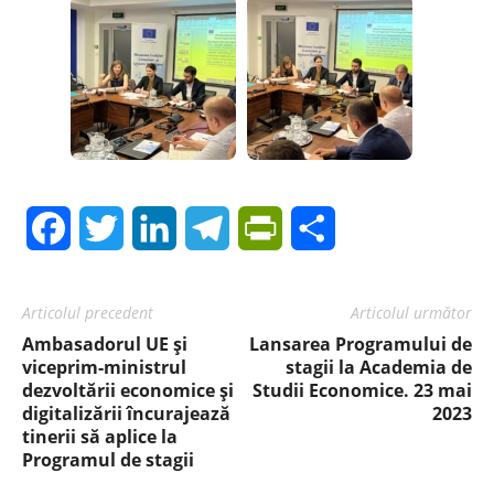
Facebook
Twitter
LinkedIn
Telegram
PrintFriendly
Share
Articolul precedent
Articolul următor
Ambasadorul UE și
Lansarea Programului de
viceprim-ministrul
stagii la Academia de
dezvoltării economice și
Studii Economice. 23 mai
digitalizării încurajează
2023
tinerii să aplice la
Programul de stagii