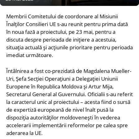
Membrii Comitetului de coordonare al Misiunii
Înalților Consilieri UE s-au reunit pentru prima dată
în noua fază a proiectului, pe 23 mai, pentru a
discuta despre perioada de inițiere a acestuia,
situația actuală și acțiunile prioritare pentru perioada
imediat următoare.
Întâlnirea a fost co-prezidată de Magdalena Mueller-
Uri, Șefa Secției Operațiuni a Delegației Uniunii
Europene în Republica Moldova și Artur Mija,
Secretarul General al Guvernului. Oficialii s-au referit
la caracterul unic al proiectului – acesta fiind o sursă
de expertiză europeană de nivel înalt pusă la
dispoziția autorităților moldovenești în vederea
accelerarii implementării reformelor pe calea spre
aderarea la UE.