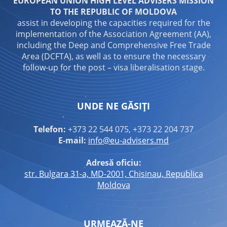
EUROPEAN UNION HIGH LEVEL ADVISERS MISSION
TO THE REPUBLIC OF MOLDOVA
assist in developing the capacities required for the
implementation of the Association Agreement (AA),
including the Deep and Comprehensive Free Trade
Area (DCFTA), as well as to ensure the necessary
follow-up for the post – visa liberalisation stage.
UNDE NE GĂSIȚI
Telefon:
+373 22 544 075, +373 22 204 737
E-mail:
info@eu-advisers.md
Adresă oficiu:
str. Bulgara 31-a, MD-2001, Chisinau, Republica
Moldova
URMEAZĂ-NE