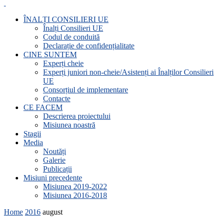
ÎNALȚI CONSILIERI UE
Înalți Consilieri UE
Codul de conduită
Declarație de confidențialitate
CINE SUNTEM
Experți cheie
Experți juniori non-cheie/Asistenți ai Înalților Consilieri
UE
Consorțiul de implementare
Contacte
CE FACEM
Descrierea proiectului
Misiunea noastră
Stagii
Media
Noutăți
Galerie
Publicații
Misiuni precedente
Misiunea 2019-2022
Misiunea 2016-2018
Home
2016
august