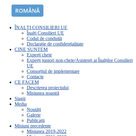
ROMÂNĂ
ENGLISH
ÎNALȚI CONSILIERI UE
Înalți Consilieri UE
Codul de conduită
Declarație de confidențialitate
CINE SUNTEM
Experți cheie
Experți juniori non-cheie/Asistenți ai Înalților Consilieri
UE
Consorțiul de implementare
Contacte
CE FACEM
Descrierea proiectului
Misiunea noastră
Stagii
Media
Noutăți
Galerie
Publicații
Misiuni precedente
Misiunea 2019-2022