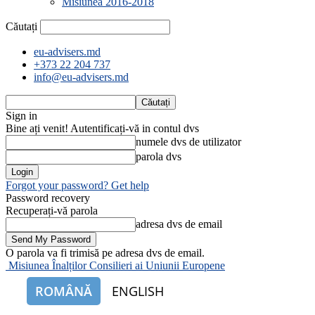
Misiunea 2016-2018
Căutați
eu-advisers.md
+373 22 204 737
info@eu-advisers.md
Sign in
Bine ați venit! Autentificați-vă in contul dvs
numele dvs de utilizator
parola dvs
Forgot your password? Get help
Password recovery
Recuperați-vă parola
adresa dvs de email
O parola va fi trimisă pe adresa dvs de email.
Misiunea Înalților Consilieri ai Uniunii Europene
ROMÂNĂ
ENGLISH