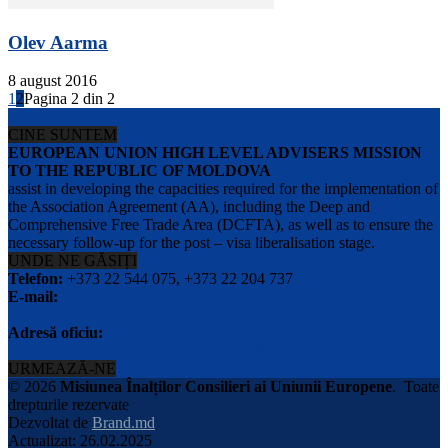
Olev Aarma
8 august 2016
1
2
Pagina 2 din 2
CINE SUNTEM
EUROPEAN UNION HIGH LEVEL ADVISERS MISSION
TO THE REPUBLIC OF MOLDOVA
assist in developing the capacities required for the implementation of
the Association Agreement (AA), including the Deep and
Comprehensive Free Trade Area (DCFTA), as well as to ensure the
necessary follow-up for the post – visa liberalisation stage.
UNDE NE GĂSIȚI
Telefon:
+373 22 544 075, +373 22 204 737
E-mail:
info@eu-advisers.md
Adresă oficiu:
str. Bulgara 31-a, MD-2001, Chisinau, Republica Moldova
URMEAZĂ-NE
© 2026
Misiunea Înalților Consilieri ai Uniunii Europene
.
Toate
drepturile rezervate
Dezvoltat de
Brand.md
Actualizat: 26.02.2025