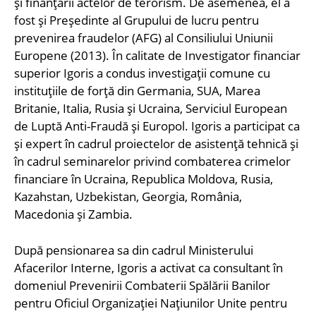
și finanțării actelor de terorism. De asemenea, el a
fost și Președinte al Grupului de lucru pentru
prevenirea fraudelor (AFG) al Consiliului Uniunii
Europene (2013). În calitate de Investigator financiar
superior Igoris a condus investigații comune cu
instituțiile de forță din Germania, SUA, Marea
Britanie, Italia, Rusia și Ucraina, Serviciul European
de Luptă Anti-Fraudă și Europol. Igoris a participat ca
și expert în cadrul proiectelor de asistență tehnică și
în cadrul seminarelor privind combaterea crimelor
financiare în Ucraina, Republica Moldova, Rusia,
Kazahstan, Uzbekistan, Georgia, România,
Macedonia și Zambia.
După pensionarea sa din cadrul Ministerului
Afacerilor Interne, Igoris a activat ca consultant în
domeniul Prevenirii Combaterii Spălării Banilor
pentru Oficiul Organizației Națiunilor Unite pentru