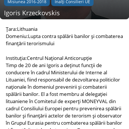
Misiunea 2016-2018
Înalți Consilieri UE
Igoris Krzeckovskis
Țara:Lithuania
Domeniu:Lupta contra spălării banilor și combaterea
finanțării terorismului
Instituţia:Centrul Național Anticorupție
Timp de 20 de ani Igoris a deținut funcții de
conducere în cadrul Ministerului de Interne al
Lituaniei, fiind responsabil de dezvoltarea politicilor
naționale în domeniul prevenirii și combaterii
spălării banilor. El a fost membru al delegației
lituaniene în Comitetul de experți MONEYVAL din
cadrul Consiliului Europei pentru prevenirea spălării
banilor și finanțării actelor de terorism și observator
în Grupul Eurasia pentru combaterea spălării banilor