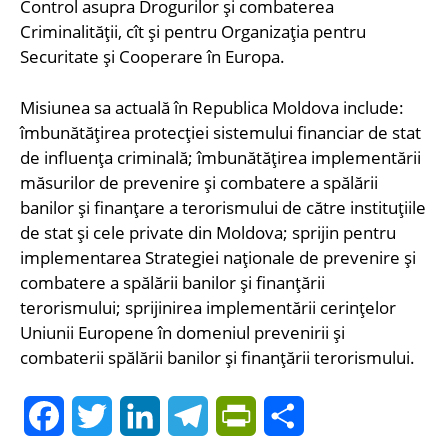
Control asupra Drogurilor și combaterea
Criminalității, cît și pentru Organizația pentru
Securitate și Cooperare în Europa.
Misiunea sa actuală în Republica Moldova include:
îmbunătățirea protecției sistemului financiar de stat
de influența criminală; îmbunătățirea implementării
măsurilor de prevenire și combatere a spălării
banilor și finanțare a terorismului de către instituțiile
de stat și cele private din Moldova; sprijin pentru
implementarea Strategiei naționale de prevenire și
combatere a spălării banilor și finanțării
terorismului; sprijinirea implementării cerințelor
Uniunii Europene în domeniul prevenirii și
combaterii spălării banilor și finanțării terorismului.
Facebook
Twitter
LinkedIn
Telegram
PrintFriendly
Share