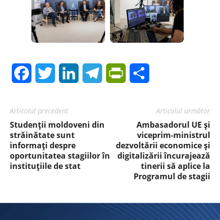
Facebook
Twitter
LinkedIn
Telegram
PrintFriendly
Share
Articolul precedent
Articolul următor
Studenții moldoveni din
Ambasadorul UE și
străinătate sunt
viceprim-ministrul
informați despre
dezvoltării economice și
oportunitatea stagiilor în
digitalizării încurajează
instituțiile de stat
tinerii să aplice la
Programul de stagii