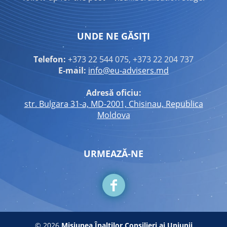
UNDE NE GĂSIȚI
Telefon:
+373 22 544 075, +373 22 204 737
E-mail:
info@eu-advisers.md
Adresă oficiu:
str. Bulgara 31-a, MD-2001, Chisinau, Republica
Moldova
URMEAZĂ-NE
© 2026
Misiunea Înalților Consilieri ai Uniunii