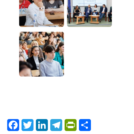
Facebook
Twitter
LinkedIn
Telegram
PrintFriendly
Share