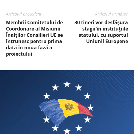
Articolul precedent
Articolul următor
Membrii Comitetului de
30 tineri vor desfășura
Coordonare al Misiunii
stagii în instituțiile
Înalților Consilieri UE se
statului, cu suportul
întrunesc pentru prima
Uniunii Europene
dată în noua fază a
proiectului