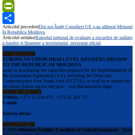
Telegram
PrintFriendly
Articolul precedent
Doi noi Înalți Consilieri UE s-au alăturat Misiunii
Share
în Republica Moldova
Articolul următor
Raportul național de evaluare a riscurilor de spălare
a banilor și finanțare a terorismului, prezentat oficial
CINE SUNTEM
EUROPEAN UNION HIGH LEVEL ADVISERS MISSION
TO THE REPUBLIC OF MOLDOVA
assist in developing the capacities required for the implementation of
the Association Agreement (AA), including the Deep and
Comprehensive Free Trade Area (DCFTA), as well as to ensure the
necessary follow-up for the post – visa liberalisation stage.
UNDE NE GĂSIȚI
Telefon:
+373 22 544 075, +373 22 204 737
E-mail:
info@eu-advisers.md
Adresă oficiu:
str. Bulgara 31-a, MD-2001, Chisinau, Republica Moldova
URMEAZĂ-NE
© 2026
Misiunea Înalților Consilieri ai Uniunii Europene
.
Toate