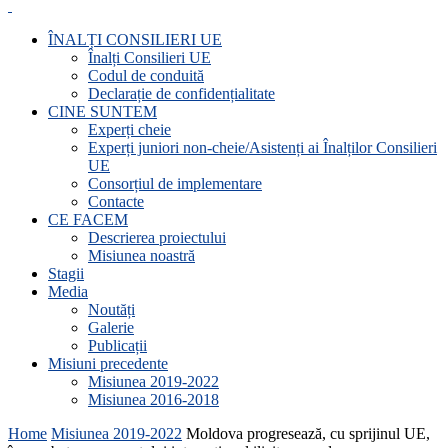
ÎNALȚI CONSILIERI UE
Înalți Consilieri UE
Codul de conduită
Declarație de confidențialitate
CINE SUNTEM
Experți cheie
Experți juniori non-cheie/Asistenți ai Înalților Consilieri
UE
Consorțiul de implementare
Contacte
CE FACEM
Descrierea proiectului
Misiunea noastră
Stagii
Media
Noutăți
Galerie
Publicații
Misiuni precedente
Misiunea 2019-2022
Misiunea 2016-2018
Home
Misiunea 2019-2022
Moldova progresează, cu sprijinul UE,