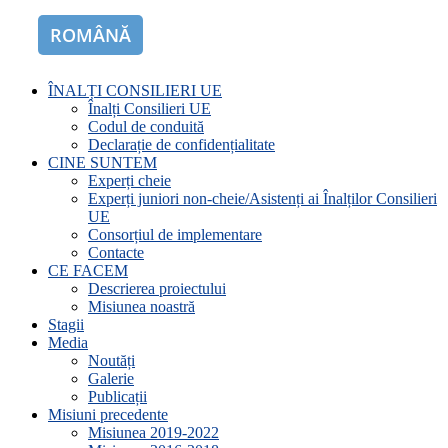
ROMÂNĂ
ENGLISH
ÎNALȚI CONSILIERI UE
Înalți Consilieri UE
Codul de conduită
Declarație de confidențialitate
CINE SUNTEM
Experți cheie
Experți juniori non-cheie/Asistenți ai Înalților Consilieri
UE
Consorțiul de implementare
Contacte
CE FACEM
Descrierea proiectului
Misiunea noastră
Stagii
Media
Noutăți
Galerie
Publicații
Misiuni precedente
Misiunea 2019-2022