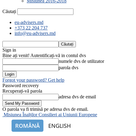
Misiunea 2016-2018
Căutați
eu-advisers.md
+373 22 204 737
info@eu-advisers.md
Sign in
Bine ați venit! Autentificați-vă in contul dvs
numele dvs de utilizator
parola dvs
Forgot your password? Get help
Password recovery
Recuperați-vă parola
adresa dvs de email
O parola va fi trimisă pe adresa dvs de email.
Misiunea Înalților Consilieri ai Uniunii Europene
ROMÂNĂ
ENGLISH