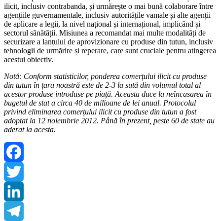
ilicit, inclusiv contrabanda, și urmărește o mai bună colaborare între
agențiile guvernamentale, inclusiv autoritățile vamale și alte agenții
de aplicare a legii, la nivel național și internațional, implicând și
sectorul sănătății. Misiunea a recomandat mai multe modalități de
securizare a lanțului de aprovizionare cu produse din tutun, inclusiv
tehnologii de urmărire și reperare, care sunt cruciale pentru atingerea
acestui obiectiv.
Notă: Conform statisticilor, ponderea comerțului ilicit cu produse
din tutun în țara noastră este de 2-3 la sută din volumul total al
acestor produse introduse pe piață. Aceasta duce la neîncasarea în
bugetul de stat a circa 40 de milioane de lei anual. Protocolul
privind eliminarea comerțului ilicit cu produse din tutun a fost
adoptat la 12 noiembrie 2012. Până în prezent, peste 60 de state au
aderat la acesta.
Facebook
Twitter
LinkedIn