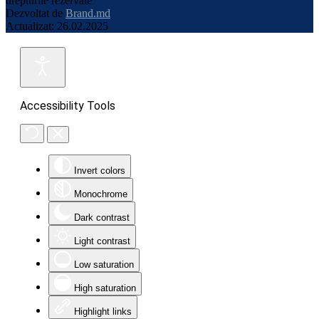
drepturile rezervate
Dezvoltat de
Brand.md
Actualizat: 26.02.2025
Accessibility Tools
Invert colors
Monochrome
Dark contrast
Light contrast
Low saturation
High saturation
Highlight links