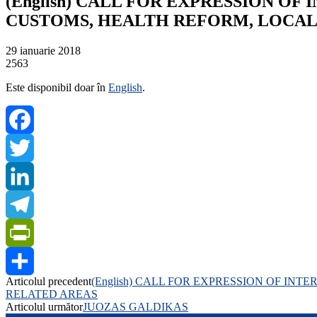
(English) CALL FOR EXPRESSION OF
CUSTOMS, HEALTH REFORM, LOCAL
29 ianuarie 2018
2563
Este disponibil doar în
English
.
Facebook
Twitter
LinkedIn
Telegram
PrintFriendly
Articolul precedent
(English) CALL FOR EXPRESSION OF IN
Share
RELATED AREAS
Articolul următor
JUOZAS GALDIKAS