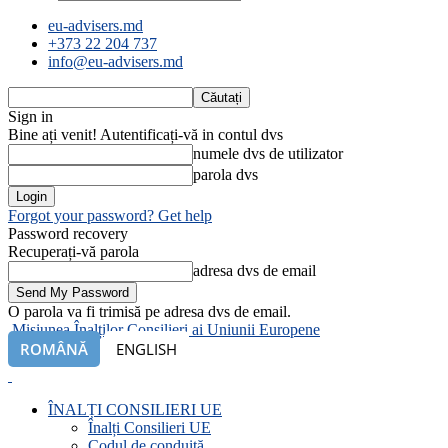
eu-advisers.md
+373 22 204 737
info@eu-advisers.md
Sign in
Bine ați venit! Autentificați-vă in contul dvs
numele dvs de utilizator
parola dvs
Forgot your password? Get help
Password recovery
Recuperați-vă parola
adresa dvs de email
O parola va fi trimisă pe adresa dvs de email.
Misiunea Înalților Consilieri ai Uniunii Europene
ROMÂNĂ
ENGLISH
ÎNALȚI CONSILIERI UE
Înalți Consilieri UE
Codul de conduită