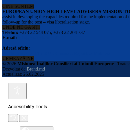
CINE SUNTEM
EUROPEAN UNION HIGH LEVEL ADVISERS MISSION T
assist in developing the capacities required for the implementation
follow-up for the post – visa liberalisation stage.
UNDE NE GĂSIȚI
Telefon:
+373 22 544 075, +373 22 204 737
E-mail:
info@eu-advisers.md
Adresă oficiu:
str. Bulgara 31-a, MD-2001, Chisinau, Republica Moldova
URMEAZĂ-NE
© 2026
Misiunea Înalților Consilieri ai Uniunii Europene
.
Toate d
Dezvoltat de
Brand.md
Actualizat: 26.02.2025
Accessibility Tools