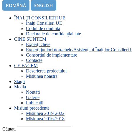
ROMÂNĂ
ENGLISH
ÎNALȚI CONSILIERI UE
Înalți Consilieri UE
Codul de conduită
Declarație de confidențialitate
CINE SUNTEM
Experți cheie
Experți juniori non-cheie/Asistenți ai Înalților Consilieri
Consorțiul de implementare
Contacte
CE FACEM
Descrierea proiectului
Misiunea noastră
Stagii
Media
Noutăți
Galerie
Publicații
Misiuni precedente
Misiunea 2019-2022
Misiunea 2016-2018
Căutați