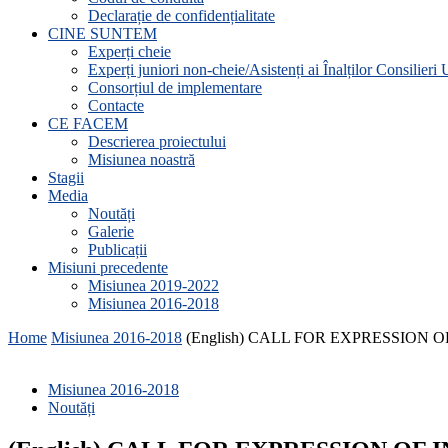
Declarație de confidențialitate
CINE SUNTEM
Experți cheie
Experți juniori non-cheie/Asistenți ai Înalților Consilieri
Consorțiul de implementare
Contacte
CE FACEM
Descrierea proiectului
Misiunea noastră
Stagii
Media
Noutăți
Galerie
Publicații
Misiuni precedente
Misiunea 2019-2022
Misiunea 2016-2018
Home
Misiunea 2016-2018
(English) CALL FOR EXPRESSION 
Misiunea 2016-2018
Noutăți