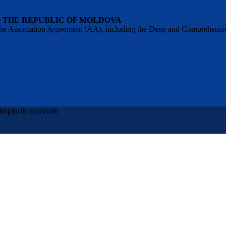
O THE REPUBLIC OF MOLDOVA
 of the Association Agreement (AA), including the Deep and Comprehens
repturile rezervate