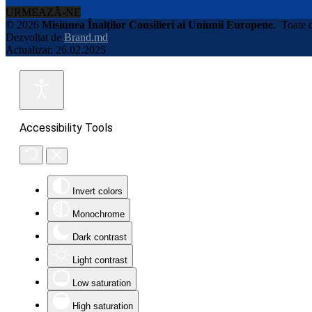
URMEAZĂ-NE
© 2026
Misiunea Înalților Consilieri ai Uniunii Europene
.
Toate d
Dezvoltat de
Brand.md
Actualizat: 26.02.2025
Accessibility Tools
Invert colors
Monochrome
Dark contrast
Light contrast
Low saturation
High saturation