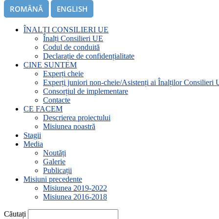
ROMÂNĂ
ENGLISH
ÎNALȚI CONSILIERI UE
Înalți Consilieri UE
Codul de conduită
Declarație de confidențialitate
CINE SUNTEM
Experți cheie
Experți juniori non-cheie/Asistenți ai Înalților Consilieri
Consorțiul de implementare
Contacte
CE FACEM
Descrierea proiectului
Misiunea noastră
Stagii
Media
Noutăți
Galerie
Publicații
Misiuni precedente
Misiunea 2019-2022
Misiunea 2016-2018
Căutați