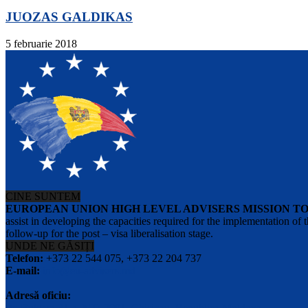
JUOZAS GALDIKAS
5 februarie 2018
CINE SUNTEM
EUROPEAN UNION HIGH LEVEL ADVISERS MISSION T
assist in developing the capacities required for the implementation
follow-up for the post – visa liberalisation stage.
UNDE NE GĂSIȚI
Telefon:
+373 22 544 075, +373 22 204 737
E-mail:
info@eu-advisers.md
Adresă oficiu:
str. Bulgara 31-a, MD-2001, Chisinau, Republica Moldova