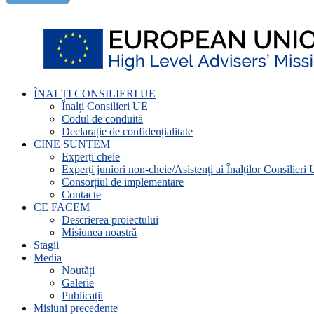
ÎNALȚI CONSILIERI UE
Înalți Consilieri UE
Codul de conduită
Declarație de confidențialitate
CINE SUNTEM
Experți cheie
Experți juniori non-cheie/Asistenți ai Înalților Consilieri
Consorțiul de implementare
Contacte
CE FACEM
Descrierea proiectului
Misiunea noastră
Stagii
Media
Noutăți
Galerie
Publicații
Misiuni precedente