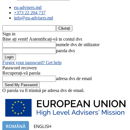
eu-advisers.md
+373 22 204 737
info@eu-advisers.md
Sign in
Bine ați venit! Autentificați-vă in contul dvs
numele dvs de utilizator
parola dvs
Forgot your password? Get help
Password recovery
Recuperați-vă parola
adresa dvs de email
O parola va fi trimisă pe adresa dvs de email.
ROMÂNĂ
ENGLISH