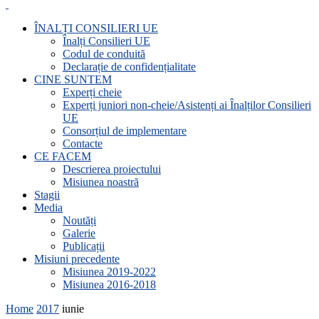
ÎNALȚI CONSILIERI UE
Înalți Consilieri UE
Codul de conduită
Declarație de confidențialitate
CINE SUNTEM
Experți cheie
Experți juniori non-cheie/Asistenți ai Înalților Consilieri
UE
Consorțiul de implementare
Contacte
CE FACEM
Descrierea proiectului
Misiunea noastră
Stagii
Media
Noutăți
Galerie
Publicații
Misiuni precedente
Misiunea 2019-2022
Misiunea 2016-2018
Home
2017
iunie