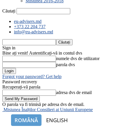
Misiunea 2016-2018
Căutați
eu-advisers.md
+373 22 204 737
info@eu-advisers.md
Sign in
Bine ați venit! Autentificați-vă in contul dvs
numele dvs de utilizator
parola dvs
Forgot your password? Get help
Password recovery
Recuperați-vă parola
adresa dvs de email
O parola va fi trimisă pe adresa dvs de email.
Misiunea Înalților Consilieri ai Uniunii Europene
ROMÂNĂ
ENGLISH