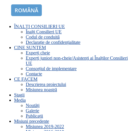
ROMÂNĂ
ENGLISH
ÎNALȚI CONSILIERI UE
Înalți Consilieri UE
Codul de conduită
Declarație de confidențialitate
CINE SUNTEM
Experți cheie
Experți juniori non-cheie/Asistenți ai Înalților Consilieri
UE
Consorțiul de implementare
Contacte
CE FACEM
Descrierea proiectului
Misiunea noastră
Stagii
Media
Noutăți
Galerie
Publicații
Misiuni precedente
Misiunea 2019-2022