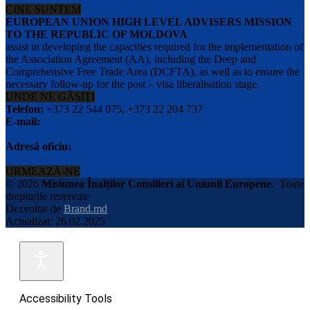
CINE SUNTEM
EUROPEAN UNION HIGH LEVEL ADVISERS MISSION
TO THE REPUBLIC OF MOLDOVA
assist in developing the capacities required for the implementation of
the Association Agreement (AA), including the Deep and
Comprehensive Free Trade Area (DCFTA), as well as to ensure the
necessary follow-up for the post – visa liberalisation stage.
UNDE NE GĂSIȚI
Telefon:
+373 22 544 075, +373 22 204 737
E-mail:
info@eu-advisers.md
Adresă oficiu:
str. Bulgara 31-a, MD-2001, Chisinau, Republica Moldova
URMEAZĂ-NE
© 2026
Misiunea Înalților Consilieri ai Uniunii Europene
.
Toate
drepturile rezervate
Dezvoltat de
Brand.md
Actualizat: 26.02.2025
Accessibility Tools