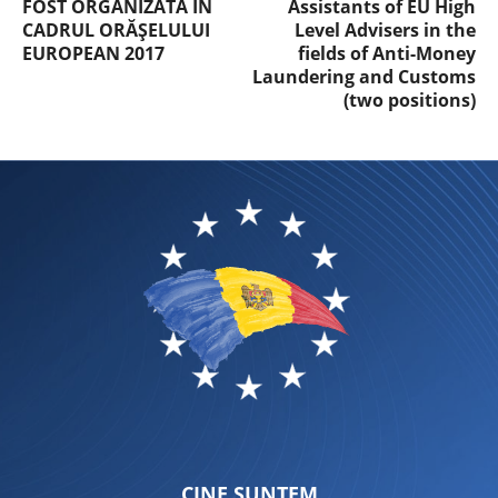
FOST ORGANIZATĂ ÎN
Assistants of EU High
CADRUL ORĂȘELULUI
Level Advisers in the
EUROPEAN 2017
fields of Anti-Money
Laundering and Customs
(two positions)
CINE SUNTEM