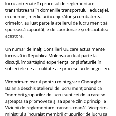
lucru antrenate în procesul de reglementare
transnistreană în domeniile transportului, educației,
economiei, mediului înconjurător și combaterea
crimelor, au luat parte la atelierul de lucru menit să
sporească capacitățile de coordonare și eficacitatea
acestora.
Un număr de Înalți Consilieri UE care actualmente
lucrează în Republica Moldova au luat parte la
discuții, împărtășind experiența lor și sfaturile în
subiectele de actualitate ale procesului de negocieri.
Viceprim-minstrul pentru reintegrare Gheorghe
Bălan a deschis atelierul de lucru menționând că
“membrii grupurilor de lucru sunt cei de la care se
așteaptă să promoveze și să apere zilnic principiile
Viziunii de reglementare transnistreană”. Viceprim-
ministrul a încurajat membrii grupurilor de lucru să