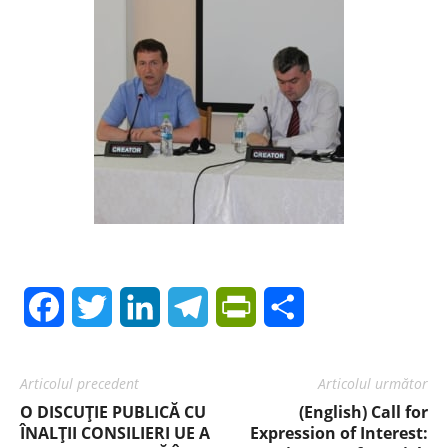
Facebook
Twitter
LinkedIn
Telegram
PrintFriendly
Share
Articolul precedent
Articolul următor
O DISCUȚIE PUBLICĂ CU
(English) Call for
ÎNALȚII CONSILIERI UE A
Expression of Interest: