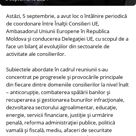
Astăzi, 5 septembrie, a avut loc o întâlnire periodică
de coordonare între Înalții Consilieri UE,
Ambasadorul Uniunii Europene în Republica
Moldova și conducerea Delegației UE, cu scopul de a
face un bilanț al evoluțiilor din sectoarele de
activitate ale consilierilor.
Subiectele abordate în cadrul reuniunii s-au
concentrat pe progresele și provocările principale
din fiecare dintre domeniile consilierilor la nivel înalt
– anticorupție, combaterea spălării banilor și
recuperarea și gestionarea bunurilor infracționale,
dezvoltarea sectorului agroalimentar, educație,
energie, servicii financiare, justiție și urmărire
penală, reforma administrației publice, politică
vamală și fiscală, mediu, afaceri de securitate