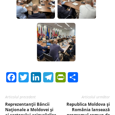
Facebook
Twitter
LinkedIn
Telegram
PrintFriendly
Share
Articolul precedent
Articolul următor
Reprezentanții Băncii
Republica Moldova și
Naționale a Moldovei și
România lansează