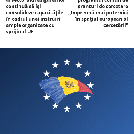
ai sectorului asigurărilor
programul comun de
continuă să își
granturi de cercetare
consolideze capacitățile
„Împreună mai puternici
în cadrul unei instruiri
în spațiul european al
ample organizate cu
cercetării”
sprijinul UE