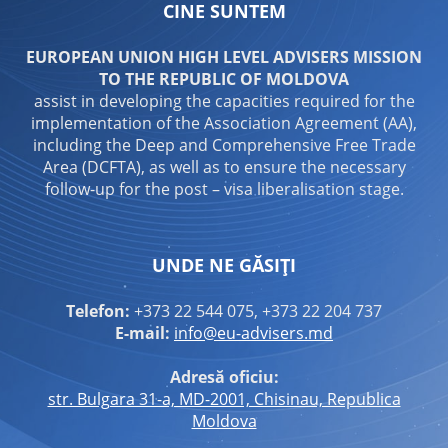
CINE SUNTEM
EUROPEAN UNION HIGH LEVEL ADVISERS MISSION
TO THE REPUBLIC OF MOLDOVA
assist in developing the capacities required for the
implementation of the Association Agreement (AA),
including the Deep and Comprehensive Free Trade
Area (DCFTA), as well as to ensure the necessary
follow-up for the post – visa liberalisation stage.
UNDE NE GĂSIȚI
Telefon:
+373 22 544 075, +373 22 204 737
E-mail:
info@eu-advisers.md
Adresă oficiu:
str. Bulgara 31-a, MD-2001, Chisinau, Republica
Moldova