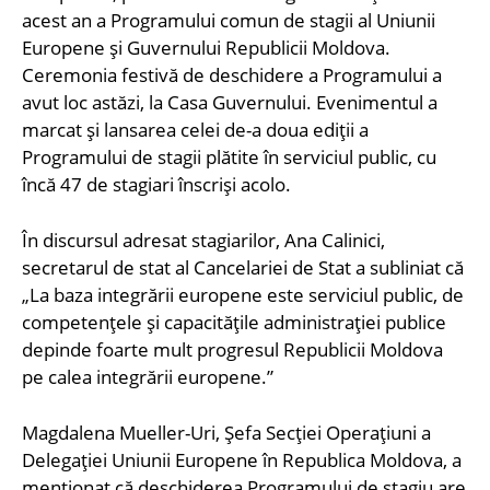
acest an a Programului comun de stagii al Uniunii
Europene și Guvernului Republicii Moldova.
Ceremonia festivă de deschidere a Programului a
avut loc astăzi, la Casa Guvernului. Evenimentul a
marcat și lansarea celei de-a doua ediții a
Programului de stagii plătite în serviciul public, cu
încă 47 de stagiari înscriși acolo.
În discursul adresat stagiarilor, Ana Calinici,
secretarul de stat al Cancelariei de Stat a subliniat că
„La baza integrării europene este serviciul public, de
competențele și capacitățile administrației publice
depinde foarte mult progresul Republicii Moldova
pe calea integrării europene.”
Magdalena Mueller-Uri, Șefa Secției Operațiuni a
Delegației Uniunii Europene în Republica Moldova, a
menționat că deschiderea Programului de stagiu are