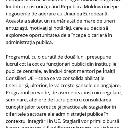
loc într-o zi istorică, când Republica Moldova începe
negocierile de aderare cu Uniunea Europeană.
Aceasta a salutat un număr atât de mare de tineri
entuziaști, motivați și hotărâți, care au decis să
exploreze oportunitatea de a începe o carieră în
administrația publică.
Programul, cu o durată de două luni, presupune
lucrul cot la cot cu funcționari publici din instituțiile
publice centrale, avându-i drept mentori pe Înalții
Consilieri UE – ceea ce va consolida abilitățile
tinerilor și, ulterior, le va crește șansele de angajare.
Programul prevede, de asemenea, instruiri regulate,
seminare, ateliere de lucru pentru consolidarea
cunoștințelor teoretice și practice ale stagiarilor în
diferitele sectoare ale administrației publice în
contextul integrării în UE. Stagiarii vor primi o bursă