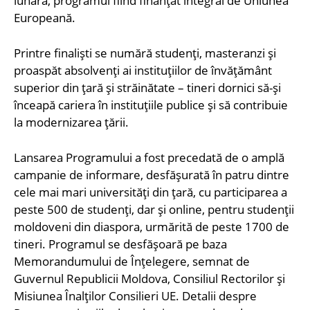
lunară, programul fiind finanțat integral de Uniunea
Europeană.
Printre finalişti se numără studenţi, masteranzi şi
proaspăt absolvenţi ai instituţiilor de învăţământ
superior din ţară şi străinătate – tineri dornici să-şi
înceapă cariera în instituţiile publice şi să contribuie
la modernizarea ţării.
Lansarea Programului a fost precedată de o amplă
campanie de informare, desfășurată în patru dintre
cele mai mari universități din țară, cu participarea a
peste 500 de studenți, dar și online, pentru studenții
moldoveni din diaspora, urmărită de peste 1700 de
tineri. Programul se desfășoară pe baza
Memorandumului de Înțelegere, semnat de
Guvernul Republicii Moldova, Consiliul Rectorilor și
Misiunea Înalților Consilieri UE. Detalii despre