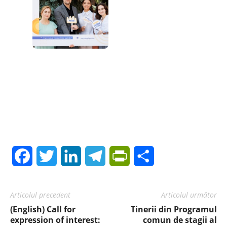
Facebook
Twitter
LinkedIn
Telegram
PrintFriendly
Share
Articolul precedent
Articolul următor
(English) Call for
Tinerii din Programul
expression of interest:
comun de stagii al