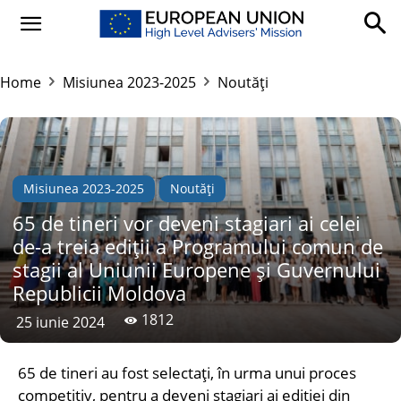
Home
Misiunea 2023-2025
Noutăți
Misiunea 2023-2025
Noutăți
65 de tineri vor deveni stagiari ai celei
de-a treia ediții a Programului comun de
stagii al Uniunii Europene și Guvernului
Republicii Moldova
1812
25 iunie 2024
65 de tineri au fost selectați, în urma unui proces
competitiv, pentru a deveni stagiari ai ediției din