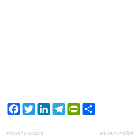
Facebook
Twitter
LinkedIn
Telegram
PrintFriendly
Share
Articolul precedent
Articolul următor