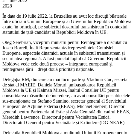
21 iulie 2022
2028
În data de 19 iulie 2022, la Bruxelles au avut loc discuții bilaterale
între oficialii Uniunii Europene și ai Guvernului Republicii Moldova
axate, în principal, pe subiectul dosarului transnistrean în contextul
statutului de țară-candidat al Republicii Moldova în UE.
Oleg Serebrian, viceprim-ministru pentru Reintegrare a discutat cu
Josep Borrell, Înalt Reprezentant/vicepreședintele Comisiei
Europene, aspectele dinamicii actuale în subiectul transnistrean și
securitatea regională. A fost punctat faptul că Guvernul Republicii
Moldova vede cele două procese – integrarea europeană și
reintegrarea țării – drept două priorități naționale.
Delegația RM, din care au mai făcut parte și Vladimir Cuc, secretar
de stat al MAEIE, Daniela Morari, ambasadoarea Republicii
Moldova la UE și Kalman Mizsei, Înaltul Consilier UE pentru
consolidarea măsurilor de încredere, au avut consultări pe subiectele
sus-menționate cu Stefano Sannino, secretar general al Serviciului
European de Acțiune Externă (EEAS), Michael Siebert, Director
general pentru Parteneriatul Estic și Asia Centrală din cadrul EEAS,
Meredith Lawrence, Directorul pentru Vecinătatea Estică,
Directoratul General pentru Vecinătate și Extindere (DG NEAR).
Delegația Republicii Moldova a mulțumit Uniunii Europene pentru