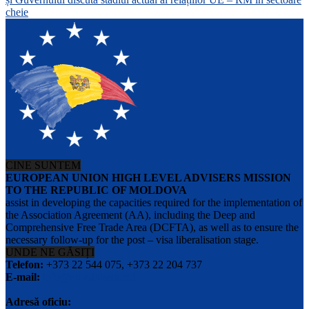
cheie
CINE SUNTEM
EUROPEAN UNION HIGH LEVEL ADVISERS MISSION
TO THE REPUBLIC OF MOLDOVA
assist in developing the capacities required for the implementation of
the Association Agreement (AA), including the Deep and
Comprehensive Free Trade Area (DCFTA), as well as to ensure the
necessary follow-up for the post – visa liberalisation stage.
UNDE NE GĂSIȚI
Telefon:
+373 22 544 075, +373 22 204 737
E-mail:
info@eu-advisers.md
Adresă oficiu: