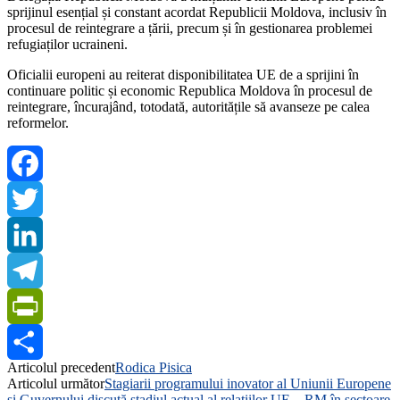
sprijinul esențial și constant acordat Republicii Moldova, inclusiv în
procesul de reintegrare a țării, precum și în gestionarea problemei
refugiaților ucraineni.
Oficialii europeni au reiterat disponibilitatea UE de a sprijini în
continuare politic și economic Republica Moldova în procesul de
reintegrare, încurajând, totodată, autoritățile să avanseze pe calea
reformelor.
Facebook
Twitter
LinkedIn
Telegram
PrintFriendly
Articolul precedent
Rodica Pisica
Share
Articolul următor
Stagiarii programului inovator al Uniunii Europene
și Guvernului discută stadiul actual al relațiilor UE – RM în sectoare