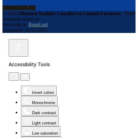
str. Bulgara 31-a, MD-2001, Chisinau, Republica Moldova
URMEAZĂ-NE
© 2026
Misiunea Înalților Consilieri ai Uniunii Europene
.
Toate
drepturile rezervate
Dezvoltat de
Brand.md
Actualizat: 26.02.2025
Accessibility Tools
Invert colors
Monochrome
Dark contrast
Light contrast
Low saturation