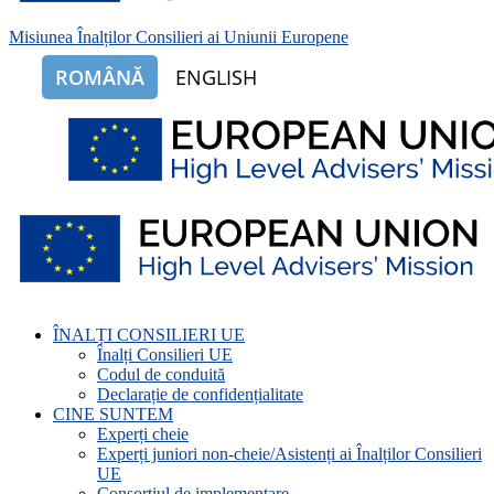
Misiunea Înalților Consilieri ai Uniunii Europene
ROMÂNĂ
ENGLISH
ÎNALȚI CONSILIERI UE
Înalți Consilieri UE
Codul de conduită
Declarație de confidențialitate
CINE SUNTEM
Experți cheie
Experți juniori non-cheie/Asistenți ai Înalților Consilieri
UE
Consorțiul de implementare