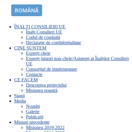
ROMÂNĂ
ENGLISH
ÎNALȚI CONSILIERI UE
Înalți Consilieri UE
Codul de conduită
Declarație de confidențialitate
CINE SUNTEM
Experți cheie
Experți juniori non-cheie/Asistenți ai Înalților Consilieri
UE
Consorțiul de implementare
Contacte
CE FACEM
Descrierea proiectului
Misiunea noastră
Stagii
Media
Noutăți
Galerie
Publicații
Misiuni precedente
Misiunea 2019-2022