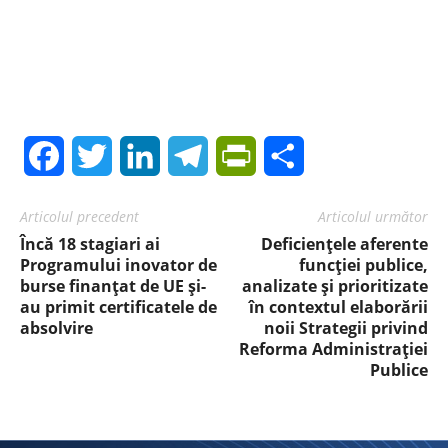
Facebook
Twitter
LinkedIn
Telegram
PrintFriendly
Share
Articolul precedent
Articolul următor
Încă 18 stagiari ai
Deficiențele aferente
Programului inovator de
funcției publice,
burse finanțat de UE și-
analizate și prioritizate
au primit certificatele de
în contextul elaborării
absolvire
noii Strategii privind
Reforma Administrației
Publice