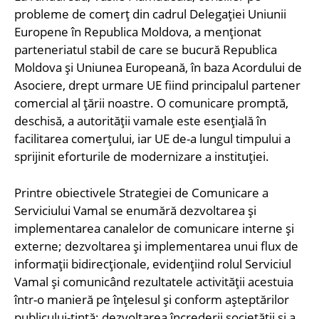
probleme de comerț din cadrul Delegației Uniunii
Europene în Republica Moldova, a menționat
parteneriatul stabil de care se bucură Republica
Moldova și Uniunea Europeană, în baza Acordului de
Asociere, drept urmare UE fiind principalul partener
comercial al țării noastre. O comunicare promptă,
deschisă, a autorității vamale este esențială în
facilitarea comerțului, iar UE de-a lungul timpului a
sprijinit eforturile de modernizare a instituției.
Printre obiectivele Strategiei de Comunicare a
Serviciului Vamal se enumără dezvoltarea și
implementarea canalelor de comunicare interne și
externe; dezvoltarea și implementarea unui flux de
informații bidirecționale, evidențiind rolul Serviciul
Vamal și comunicând rezultatele activității acestuia
într-o manieră pe înțelesul și conform așteptărilor
publicului-țintă; dezvoltarea încrederii societății și a