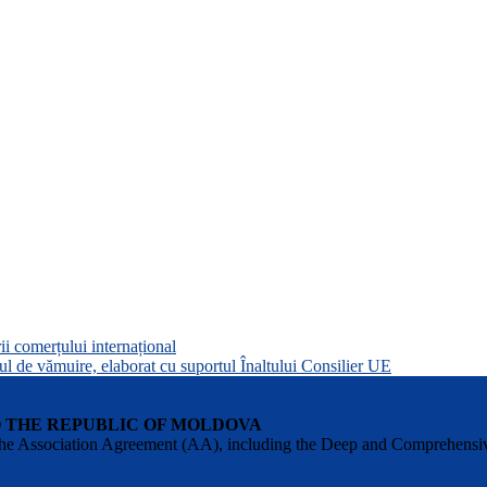
 comerțului internațional
 de vămuire, elaborat cu suportul Înaltului Consilier UE
O THE REPUBLIC OF MOLDOVA
 of the Association Agreement (AA), including the Deep and Comprehens