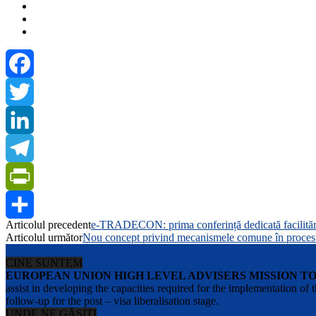
Facebook
Twitter
LinkedIn
Telegram
PrintFriendly
Articolul precedent
e-TRADECON: prima conferință dedicată facilitării
Share
Articolul următor
Nou concept privind mecanismele comune în procesul
CINE SUNTEM
EUROPEAN UNION HIGH LEVEL ADVISERS MISSION T
assist in developing the capacities required for the implementation
follow-up for the post – visa liberalisation stage.
UNDE NE GĂSIȚI