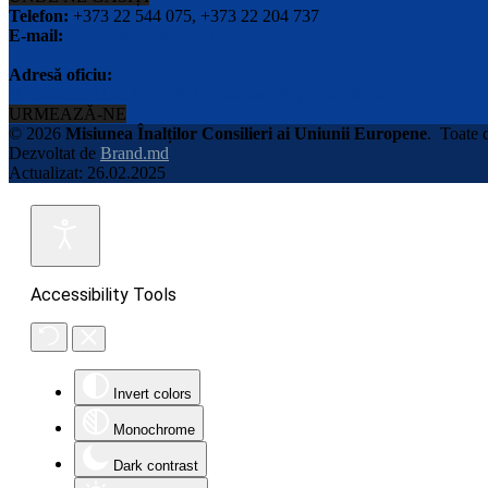
Telefon:
+373 22 544 075, +373 22 204 737
E-mail:
info@eu-advisers.md
Adresă oficiu:
str. Bulgara 31-a, MD-2001, Chisinau, Republica Moldova
URMEAZĂ-NE
© 2026
Misiunea Înalților Consilieri ai Uniunii Europene
.
Toate d
Dezvoltat de
Brand.md
Actualizat: 26.02.2025
Accessibility Tools
Invert colors
Monochrome
Dark contrast