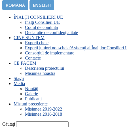
ROMÂNĂ
ENGLISH
ÎNALȚI CONSILIERI UE
Înalți Consilieri UE
Codul de conduită
Declarație de confidențialitate
CINE SUNTEM
Experți cheie
Experți juniori non-cheie/Asistenți ai Înalților Consilieri
Consorțiul de implementare
Contacte
CE FACEM
Descrierea proiectului
Misiunea noastră
Stagii
Media
Noutăți
Galerie
Publicații
Misiuni precedente
Misiunea 2019-2022
Misiunea 2016-2018
Căutați