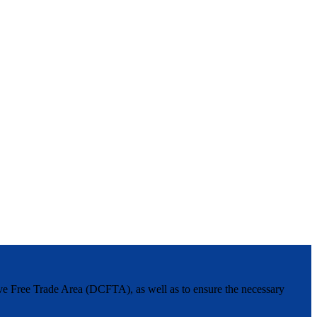
ive Free Trade Area (DCFTA), as well as to ensure the necessary