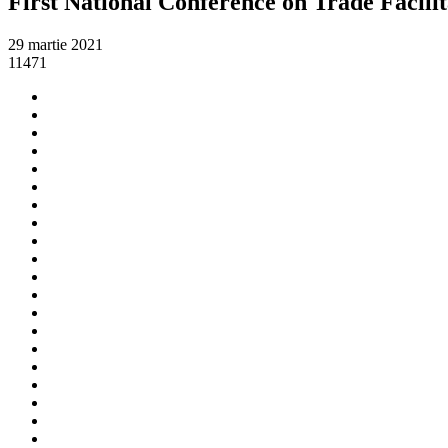
First National Conference on Trade Facili
29 martie 2021
11471