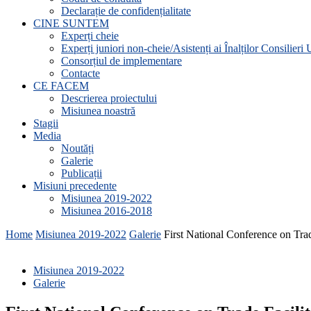
Declarație de confidențialitate
CINE SUNTEM
Experți cheie
Experți juniori non-cheie/Asistenți ai Înalților Consilieri
Consorțiul de implementare
Contacte
CE FACEM
Descrierea proiectului
Misiunea noastră
Stagii
Media
Noutăți
Galerie
Publicații
Misiuni precedente
Misiunea 2019-2022
Misiunea 2016-2018
Home
Misiunea 2019-2022
Galerie
First National Conference on Tra
Misiunea 2019-2022
Galerie