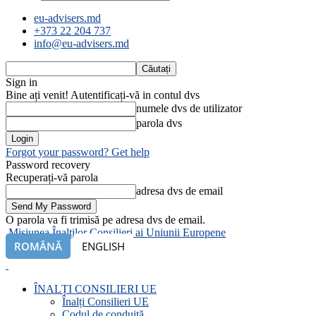
eu-advisers.md
+373 22 204 737
info@eu-advisers.md
Sign in
Bine ați venit! Autentificați-vă in contul dvs
numele dvs de utilizator
parola dvs
Forgot your password? Get help
Password recovery
Recuperați-vă parola
adresa dvs de email
O parola va fi trimisă pe adresa dvs de email.
Misiunea Înalților Consilieri ai Uniunii Europene
ROMÂNĂ
ENGLISH
ÎNALȚI CONSILIERI UE
Înalți Consilieri UE
Codul de conduită