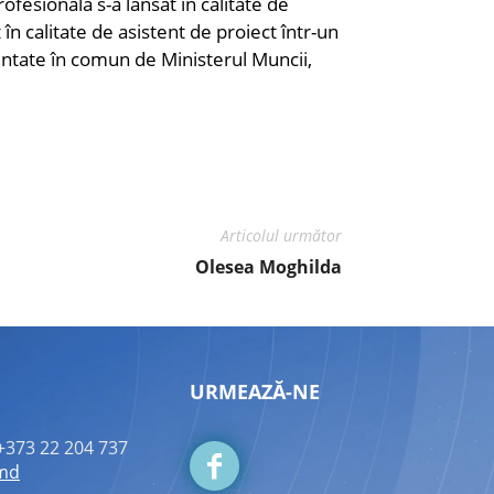
rofesională s-a lansat în calitate de
 în calitate de asistent de proiect într-un
entate în comun de Ministerul Muncii,
Articolul următor
Olesea Moghilda
URMEAZĂ-NE
+373 22 204 737
.md