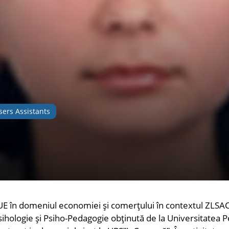
sers Assistants
 UE în domeniul economiei și comerțului în contextul ZLSA
ihologie și Psiho-Pedagogie obținută de la Universitatea Pe