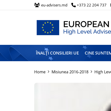
eu-advisers.md
+373 22 204 737
Misiunea
Înalților
ÎNALȚI CONSILIERI UE
CINE SUNTE
Consilieri
ai
Uniunii
Europene
Home
Misiunea 2016-2018
High Lev