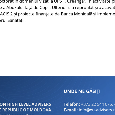
doctorat in domeniul vizat la UPS”I. Creangă”. În activitate p
a Abuzului față de Copii. Ulterior s-a reprofilat și a activat
 TACIS 2 și proiecte finanțate de Banca Monidală și implem
erul Sănătății.
ndly
are
UNDE NE GĂSIȚI
N HIGH LEVEL ADVISERS
Telefon:
+373 22 544 075, 
E REPUBLIC OF MOLDOVA
E-mail:
info@eu-advisers