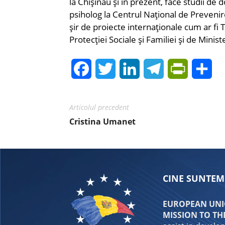
la Chișinău și în prezent, face studii de 
psiholog la Centrul Național de Prevenire 
șir de proiecte internaționale cum ar fi
Protecției Sociale și Familiei și de Minist
Facebook
Twitter
LinkedIn
Telegram
PrintFrie
Sh
Articolul precedent
Cristina Umanet
CINE SUNTEM
EUROPEAN UNIO
MISSION TO TH