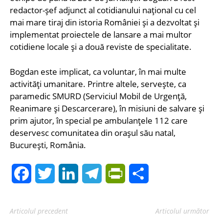
redactor-șef adjunct al cotidianului național cu cel
mai mare tiraj din istoria României și a dezvoltat și
implementat proiectele de lansare a mai multor
cotidiene locale și a două reviste de specialitate.
Bogdan este implicat, ca voluntar, în mai multe
activități umanitare. Printre altele, servește, ca
paramedic SMURD (Serviciul Mobil de Urgență,
Reanimare și Descarcerare), în misiuni de salvare și
prim ajutor, în special pe ambulanțele 112 care
deservesc comunitatea din orașul său natal,
București, România.
Facebook
Twitter
LinkedIn
Telegram
PrintFriendly
Share
Articolul precedent
Articolul următor