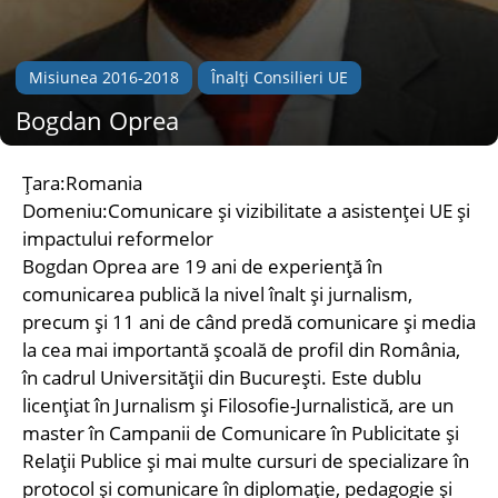
Misiunea 2016-2018
Înalți Consilieri UE
Bogdan Oprea
Țara:Romania
Domeniu:Comunicare și vizibilitate a asistenței UE și
impactului reformelor
Bogdan Oprea are 19 ani de experiență în
comunicarea publică la nivel înalt și jurnalism,
precum și 11 ani de când predă comunicare și media
la cea mai importantă școală de profil din România,
în cadrul Universității din București. Este dublu
licențiat în Jurnalism și Filosofie-Jurnalistică, are un
master în Campanii de Comunicare în Publicitate și
Relații Publice și mai multe cursuri de specializare în
protocol și comunicare în diplomație, pedagogie și