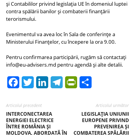
și Contabililor privind legislația UE în domeniul luptei
contra spălării banilor și combaterii finanțării
terorismului.
Evenimentul va avea loc în Sala de conferințe a
Ministerului Finanțelor, cu începere la ora 9.00.
Pentru confirmarea participării, rugăm să contactați
info@eu-advisers.md pentru agendă și alte detalii.
Facebook
Twitter
LinkedIn
Telegram
PrintFriendly
Share
Articolul precedent
Articolul următor
INTERCONECTAREA
LEGISLAȚIA UNIUNII
ENERGIEI ELECTRICE
EUROPENE PRIVIND
ÎNTRE ROMÂNIA ȘI
PREVENIREA ȘI
MOLDOVA, ABORDATĂ ÎN
COMBATEREA SPĂLĂRII