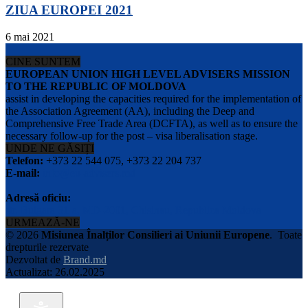
ZIUA EUROPEI 2021
6 mai 2021
CINE SUNTEM
EUROPEAN UNION HIGH LEVEL ADVISERS MISSION
TO THE REPUBLIC OF MOLDOVA
assist in developing the capacities required for the implementation of
the Association Agreement (AA), including the Deep and
Comprehensive Free Trade Area (DCFTA), as well as to ensure the
necessary follow-up for the post – visa liberalisation stage.
UNDE NE GĂSIȚI
Telefon:
+373 22 544 075, +373 22 204 737
E-mail:
info@eu-advisers.md
Adresă oficiu:
str. Bulgara 31-a, MD-2001, Chisinau, Republica Moldova
URMEAZĂ-NE
© 2026
Misiunea Înalților Consilieri ai Uniunii Europene
.
Toate
drepturile rezervate
Dezvoltat de
Brand.md
Actualizat: 26.02.2025