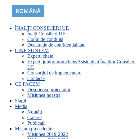
ROMÂNĂ
ENGLISH
ÎNALȚI CONSILIERI UE
Înalți Consilieri UE
Codul de conduită
Declarație de confidențialitate
CINE SUNTEM
Experți cheie
Experți juniori non-cheie/Asistenți ai Înalților Consilieri
UE
Consorțiul de implementare
Contacte
CE FACEM
Descrierea proiectului
Misiunea noastră
Stagii
Media
Noutăți
Galerie
Publicații
Misiuni precedente
Misiunea 2019-2022