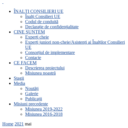
ÎNALȚI CONSILIERI UE
Înalți Consilieri UE
Codul de conduită
Declarație de confidențialitate
CINE SUNTEM
Experți cheie
Experți juniori non-cheie/Asistenți ai Înalților Consilieri
UE
Consorțiul de implementare
Contacte
CE FACEM
Descrierea proiectului
Misiunea noastră
Stagii
Media
Noutăți
Galerie
Publicații
Misiuni precedente
Misiunea 2019-2022
Misiunea 2016-2018
Home
2021
mai