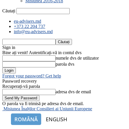
Misiunea 2016-2018
Căutați
eu-advisers.md
+373 22 204 737
info@eu-advisers.md
Sign in
Bine ați venit! Autentificați-vă in contul dvs
numele dvs de utilizator
parola dvs
Forgot your password? Get help
Password recovery
Recuperați-vă parola
adresa dvs de email
O parola va fi trimisă pe adresa dvs de email.
Misiunea Înalților Consilieri ai Uniunii Europene
ROMÂNĂ
ENGLISH