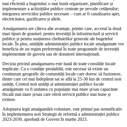
mai eficientă a bugetului; o mai bună organizare, planificare și
implementare a achizițiilor publice centrate pe nevoile cetățenilor;
integrarea serviciilor publice necesare – cum ar fi canalizarea apei,
electricitatea, gazificarea și altele.
Amalgamarea are câteva alte avantaje, printre care, accesul la două
mari tipuri de granturi: pentru investiții în infrastructură și servicii
publice și pentru susținerea cheltuielilor generale ale bugetelor
locale. În plus, unitățile administrației publice locale amalgamate vor
beneficia de un regim preferențial în toate programele de investiții
implementate de guvern sau de donatorii internaționali.
Decizia privind amalgamarea este luată de toate consiliile locale
implicate. Ca o condiție prealabilă, este necesar să existe un
continuum geografic de comunități locale care doresc să fuzioneze,
dintre care cel mai îndepărtat sat se află la 25-30 km de centrul noii
unități. Centrul noii unități al administrației publice locale
amalgamate va fi unitatea cu populație mai mare și/sau capacitate
fiscală mai mare și/sau care oferă servicii publice mai bune și
extinse.
Adoptarea legii amalgamării voluntare, este primul pas semnificativ
în implementarea noii Strategii de reformă a administrației publice
2023-2030, aprobată de Guvern în martie 2023.