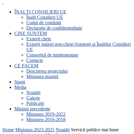
ÎNALȚI CONSILIERI UE
Înalți Consilieri UE
Codul de conduită
Declarație de confidențialitate
CINE SUNTEM
Experți cheie
Experți juniori non-cheie/Asistenți ai Înalților Consilieri
UE
Consorțiul de implementare
Contacte
CE FACEM
Descrierea proiectului
Misiunea noastră
Stagii
Media
Noutăți
Galerie
Publicații
Misiuni precedente
Misiunea 2019-2022
Misiunea 2016-2018
Home
Misiunea 2023-2025
Noutăți
Servicii publice mai bune