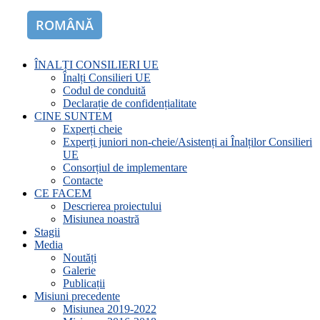
ROMÂNĂ
ENGLISH
ÎNALȚI CONSILIERI UE
Înalți Consilieri UE
Codul de conduită
Declarație de confidențialitate
CINE SUNTEM
Experți cheie
Experți juniori non-cheie/Asistenți ai Înalților Consilieri
UE
Consorțiul de implementare
Contacte
CE FACEM
Descrierea proiectului
Misiunea noastră
Stagii
Media
Noutăți
Galerie
Publicații
Misiuni precedente
Misiunea 2019-2022