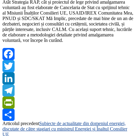
Atât Strategia RAP, cât și proiectul de lege privind amalgamarea
voluntară au fost elaborate de Cancelaria de Stat cu sprijinul tehnic
al Misiunii Înalților Consilieri UE, USAID/IREX Comunitatea Mea,
PNUD și SDC/SKAT Mă Implic, precedate de mai bine de un an de
dezbateri, negocieri și consultări cu cetățenii, societatea civilă, și
părțile interesate, inclusiv CALM. Cu același suport tehnic, lucrările
de elaborare a metodologiei detaliate privind amalgamarea
voluntară, vor începe în curând.
Facebook
Twitter
LinkedIn
Telegram
PrintFriendly
Articolul precedent
Subiecte de actualitate din domeniul energiei,
Share
discutate de către stagiari cu ministrul Energiei și Înaltul Consilier
UE