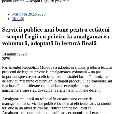
pentru cetățeni – scopul Legii cu privire la...
Misiunea 2023-2025
Noutăți
Servicii publice mai bune pentru cetățeni
– scopul Legii cu privire la amalgamarea
voluntară, adoptată în lectură finală
14 august 2023
2879
Parlamentul Republicii Moldova a adoptat în a doua și ultima lectură
proiectul de lege cu privire la amalgamarea voluntară – un pas
important spre creșterea eficienței administrației locale în furnizarea
de servicii mai bune cetățenilor. În timpul procesului de elaborare, au
fost luate în considerare cele mai bune exemple europene de
amalgamare care s-au dovedit a fi eficiente în ultimele decenii.
Amalgamarea joacă un rol vital în crearea unor centre de
management al serviciilor publice locale mai eficiente care, la rândul
lor, duc la un nivel de trai mai ridicat pentru locuitorii săi.
Amalgamarea contribuie la o planificare, economisire și execuție