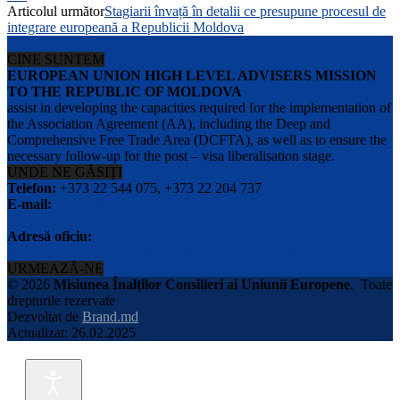
Articolul următor
Stagiarii învață în detalii ce presupune procesul de
integrare europeană a Republicii Moldova
CINE SUNTEM
EUROPEAN UNION HIGH LEVEL ADVISERS MISSION
TO THE REPUBLIC OF MOLDOVA
assist in developing the capacities required for the implementation of
the Association Agreement (AA), including the Deep and
Comprehensive Free Trade Area (DCFTA), as well as to ensure the
necessary follow-up for the post – visa liberalisation stage.
UNDE NE GĂSIȚI
Telefon:
+373 22 544 075, +373 22 204 737
E-mail:
info@eu-advisers.md
Adresă oficiu:
str. Bulgara 31-a, MD-2001, Chisinau, Republica Moldova
URMEAZĂ-NE
© 2026
Misiunea Înalților Consilieri ai Uniunii Europene
.
Toate
drepturile rezervate
Dezvoltat de
Brand.md
Actualizat: 26.02.2025