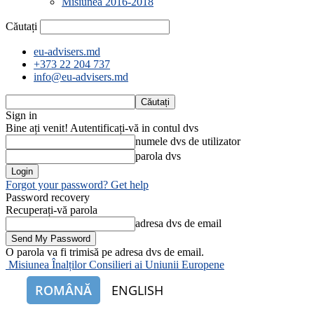
Misiunea 2016-2018
Căutați
eu-advisers.md
+373 22 204 737
info@eu-advisers.md
Sign in
Bine ați venit! Autentificați-vă in contul dvs
numele dvs de utilizator
parola dvs
Forgot your password? Get help
Password recovery
Recuperați-vă parola
adresa dvs de email
O parola va fi trimisă pe adresa dvs de email.
Misiunea Înalților Consilieri ai Uniunii Europene
ROMÂNĂ
ENGLISH