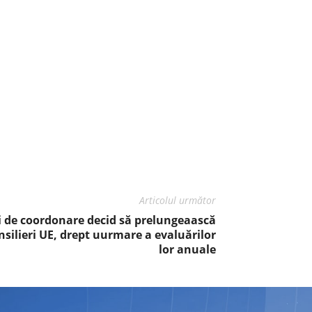
Articolul următor
 de coordonare decid să prelungeaască
onsilieri UE, drept uurmare a evaluărilor
lor anuale