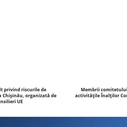
ndly
are
t privind riscurile de
Membrii comitetului
la Chișinău, organizată de
activitățile Înalților C
nsilieri UE