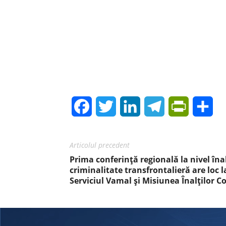
Facebook
Twitter
LinkedIn
Telegram
PrintFrie
Sh
Articolul precedent
Prima conferință regională la nivel înal
criminalitate transfrontalieră are loc 
Serviciul Vamal și Misiunea Înalților Co