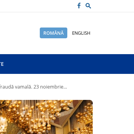
ROMÂNĂ
ENGLISH
TE
-fraudă vamală. 23 noiembrie...