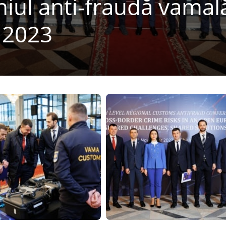
niul anti-fraudă vamal
 2023