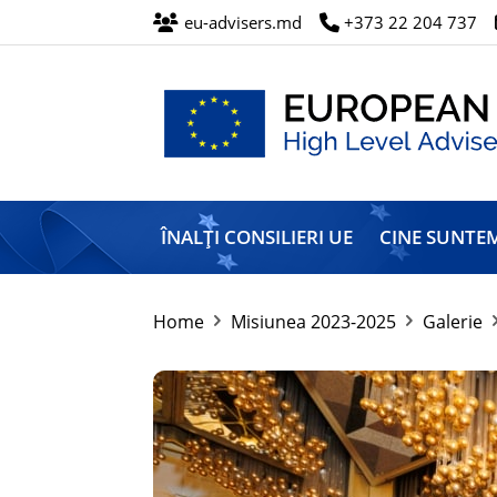
eu-advisers.md
+373 22 204 737
Misiunea
Înalților
ÎNALȚI CONSILIERI UE
CINE SUNTE
Consilieri
ai
Uniunii
Europene
Home
Misiunea 2023-2025
Galerie