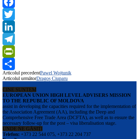
Facebook
Twitter
LinkedIn
Telegram
PrintFriendly
Articolul precedent
Pawel Wojtunik
Share
Articolul următor
Dragoș Ciuparu
CINE SUNTEM
EUROPEAN UNION HIGH LEVEL ADVISERS MISSION
TO THE REPUBLIC OF MOLDOVA
assist in developing the capacities required for the implementation of
the Association Agreement (AA), including the Deep and
Comprehensive Free Trade Area (DCFTA), as well as to ensure the
necessary follow-up for the post – visa liberalisation stage.
UNDE NE GĂSIȚI
Telefon:
+373 22 544 075, +373 22 204 737