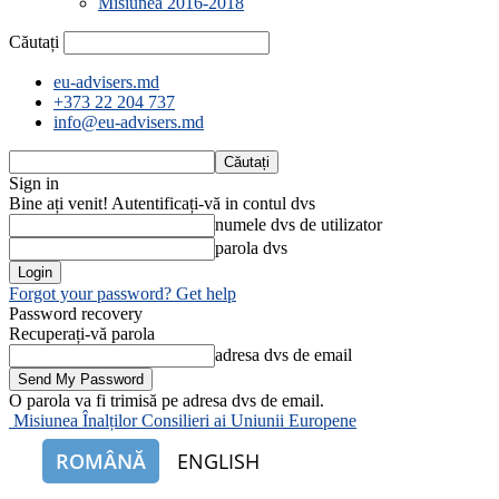
Misiunea 2016-2018
Căutați
eu-advisers.md
+373 22 204 737
info@eu-advisers.md
Sign in
Bine ați venit! Autentificați-vă in contul dvs
numele dvs de utilizator
parola dvs
Forgot your password? Get help
Password recovery
Recuperați-vă parola
adresa dvs de email
O parola va fi trimisă pe adresa dvs de email.
Misiunea Înalților Consilieri ai Uniunii Europene
ROMÂNĂ
ENGLISH