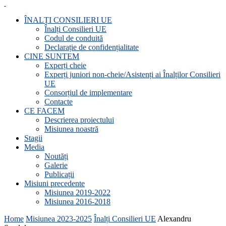
ÎNALȚI CONSILIERI UE
Înalți Consilieri UE
Codul de conduită
Declarație de confidențialitate
CINE SUNTEM
Experți cheie
Experți juniori non-cheie/Asistenți ai Înalților Consilieri
UE
Consorțiul de implementare
Contacte
CE FACEM
Descrierea proiectului
Misiunea noastră
Stagii
Media
Noutăți
Galerie
Publicații
Misiuni precedente
Misiunea 2019-2022
Misiunea 2016-2018
Home
Misiunea 2023-2025
Înalți Consilieri UE
Alexandru