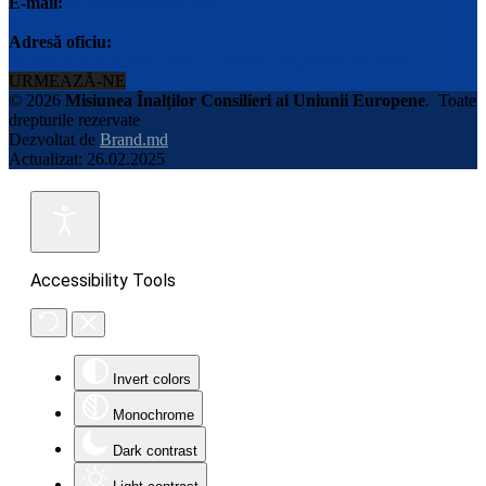
E-mail:
info@eu-advisers.md
Adresă oficiu:
str. Bulgara 31-a, MD-2001, Chisinau, Republica Moldova
URMEAZĂ-NE
© 2026
Misiunea Înalților Consilieri ai Uniunii Europene
.
Toate
drepturile rezervate
Dezvoltat de
Brand.md
Actualizat: 26.02.2025
Accessibility Tools
Invert colors
Monochrome
Dark contrast