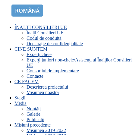
ROMÂNĂ
ENGLISH
ÎNALȚI CONSILIERI UE
Înalți Consilieri UE
Codul de conduită
Declarație de confidențialitate
CINE SUNTEM
Experți cheie
Experți juniori non-cheie/Asistenți ai Înalților Consilieri
UE
Consorțiul de implementare
Contacte
CE FACEM
Descrierea proiectului
Misiunea noastră
Stagii
Media
Noutăți
Galerie
Publicații
Misiuni precedente
Misiunea 2019-2022