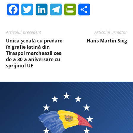
Facebook
Twitter
LinkedIn
Telegram
PrintFriendly
Share
Articolul precedent
Articolul următor
Unica școală cu predare
Hans Martin Sieg
în grafie latină din
Tiraspol marchează cea
de-a 30-a aniversare cu
sprijinul UE