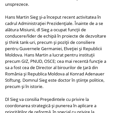
unsprezece.
Hans Martin Sieg și-a început recent activitatea în
cadrul Administrației Prezidențiale. Înainte de a se
alătura Misiunii, dl Sieg a ocupat funcții de
conducere/lider de echipă în proiecte de dezvoltare
și think tank-uri, precum și poziții de consiliere
pentru Guvernele Germaniei, Elveției și Republicii
Moldova. Hans Martin a lucrat pentru instituții
precum GIZ, PNUD, OSCE; cea mai recentă funcție a
sa a fost cea de Director al birourilor de țară din
România și Republica Moldova al Konrad Adenauer
Stiftung. Domnul Sieg este doctor în științe politice,
precum și în istorie.
Dl Sieg va consilia Președintele cu privire la
coordonarea strategică și punerea în aplicare a
priorităților de reformă, în special cu privire la