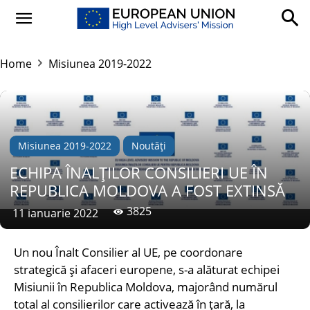
Home
Misiunea 2019-2022
Misiunea 2019-2022
Noutăți
ECHIPA ÎNALȚILOR CONSILIERI UE ÎN
REPUBLICA MOLDOVA A FOST EXTINSĂ
3825
11 ianuarie 2022
Un nou Înalt Consilier al UE, pe coordonare
strategică și afaceri europene, s-a alăturat echipei
Misiunii în Republica Moldova, majorând numărul
total al consilierilor care activează în țară, la