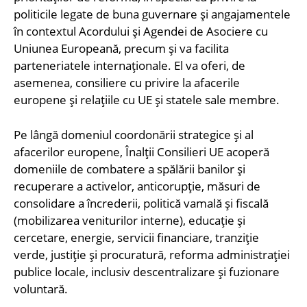
politicile legate de buna guvernare și angajamentele
în contextul Acordului și Agendei de Asociere cu
Uniunea Europeană, precum și va facilita
parteneriatele internaționale. El va oferi, de
asemenea, consiliere cu privire la afacerile
europene și relațiile cu UE și statele sale membre.
Pe lângă domeniul coordonării strategice și al
afacerilor europene, Înalții Consilieri UE acoperă
domeniile de combatere a spălării banilor și
recuperare a activelor, anticorupție, măsuri de
consolidare a încrederii, politică vamală și fiscală
(mobilizarea veniturilor interne), educație și
cercetare, energie, servicii financiare, tranziție
verde, justiție și procuratură, reforma administrației
publice locale, inclusiv descentralizare și fuzionare
voluntară.