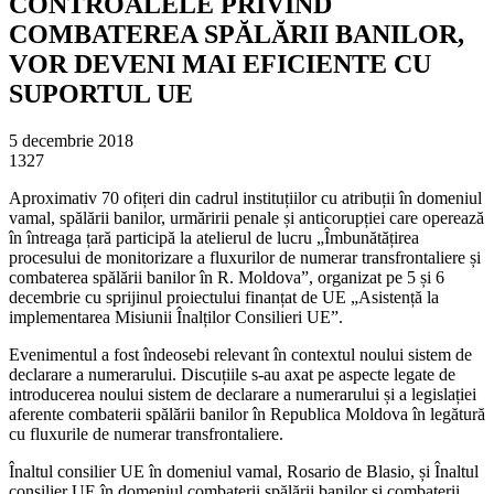
CONTROALELE PRIVIND
COMBATEREA SPĂLĂRII BANILOR,
VOR DEVENI MAI EFICIENTE CU
SUPORTUL UE
5 decembrie 2018
1327
Aproximativ 70 ofițeri din cadrul instituțiilor cu atribuții în domeniul
vamal, spălării banilor, urmăririi penale și anticorupției care operează
în întreaga țară participă la atelierul de lucru „Îmbunătățirea
procesului de monitorizare a fluxurilor de numerar transfrontaliere și
combaterea spălării banilor în R. Moldova”, organizat pe 5 și 6
decembrie cu sprijinul proiectului finanțat de UE „Asistență la
implementarea Misiunii Înalților Consilieri UE”.
Evenimentul a fost îndeosebi relevant în contextul noului sistem de
declarare a numerarului. Discuțiile s-au axat pe aspecte legate de
introducerea noului sistem de declarare a numerarului și a legislației
aferente combaterii spălării banilor în Republica Moldova în legătură
cu fluxurile de numerar transfrontaliere.
Înaltul consilier UE în domeniul vamal, Rosario de Blasio, și Înaltul
consilier UE în domeniul combaterii spălării banilor și combaterii