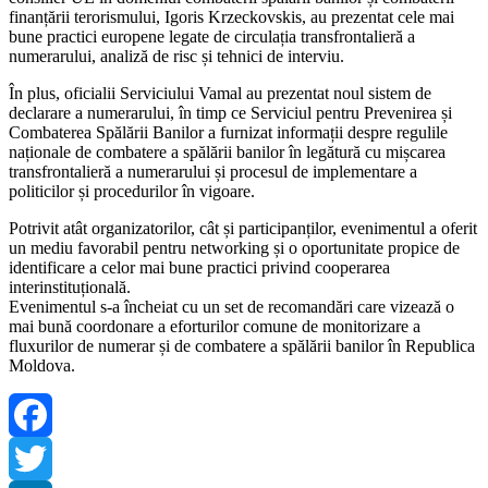
finanțării terorismului, Igoris Krzeckovskis, au prezentat cele mai
bune practici europene legate de circulația transfrontalieră a
numerarului, analiză de risc și tehnici de interviu.
În plus, oficialii Serviciului Vamal au prezentat noul sistem de
declarare a numerarului, în timp ce Serviciul pentru Prevenirea și
Combaterea Spălării Banilor a furnizat informații despre regulile
naționale de combatere a spălării banilor în legătură cu mișcarea
transfrontalieră a numerarului și procesul de implementare a
politicilor și procedurilor în vigoare.
Potrivit atât organizatorilor, cât și participanților, evenimentul a oferit
un mediu favorabil pentru networking și o oportunitate propice de
identificare a celor mai bune practici privind cooperarea
interinstituțională.
Evenimentul s-a încheiat cu un set de recomandări care vizează o
mai bună coordonare a eforturilor comune de monitorizare a
fluxurilor de numerar și de combatere a spălării banilor în Republica
Moldova.
Facebook