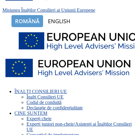
Misiunea Înalților Consilieri ai Uniunii Europene
ROMÂNĂ
ENGLISH
ÎNALȚI CONSILIERI UE
Înalți Consilieri UE
Codul de conduită
Declarație de confidențialitate
CINE SUNTEM
Experți cheie
Experți juniori non-cheie/Asistenți ai Înalților Consilieri
UE
Consorțiul de implementare