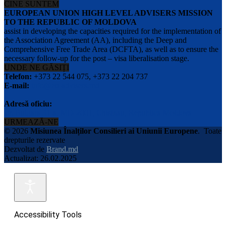
CINE SUNTEM
EUROPEAN UNION HIGH LEVEL ADVISERS MISSION
TO THE REPUBLIC OF MOLDOVA
assist in developing the capacities required for the implementation of
the Association Agreement (AA), including the Deep and
Comprehensive Free Trade Area (DCFTA), as well as to ensure the
necessary follow-up for the post – visa liberalisation stage.
UNDE NE GĂSIȚI
Telefon:
+373 22 544 075, +373 22 204 737
E-mail:
info@eu-advisers.md
Adresă oficiu:
str. Bulgara 31-a, MD-2001, Chisinau, Republica Moldova
URMEAZĂ-NE
© 2026
Misiunea Înalților Consilieri ai Uniunii Europene
.
Toate
drepturile rezervate
Dezvoltat de
Brand.md
Actualizat: 26.02.2025
Accessibility Tools