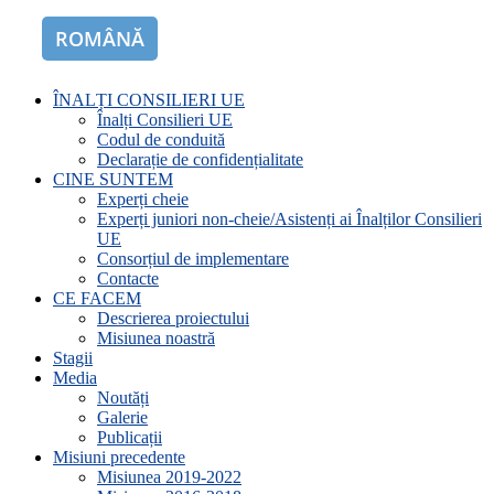
ROMÂNĂ
ENGLISH
ÎNALȚI CONSILIERI UE
Înalți Consilieri UE
Codul de conduită
Declarație de confidențialitate
CINE SUNTEM
Experți cheie
Experți juniori non-cheie/Asistenți ai Înalților Consilieri
UE
Consorțiul de implementare
Contacte
CE FACEM
Descrierea proiectului
Misiunea noastră
Stagii
Media
Noutăți
Galerie
Publicații
Misiuni precedente
Misiunea 2019-2022