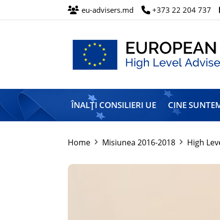
eu-advisers.md
+373 22 204 737
Misiunea
Înalților
ÎNALȚI CONSILIERI UE
CINE SUNTE
Consilieri
ai
Uniunii
Europene
Home
Misiunea 2016-2018
High Lev