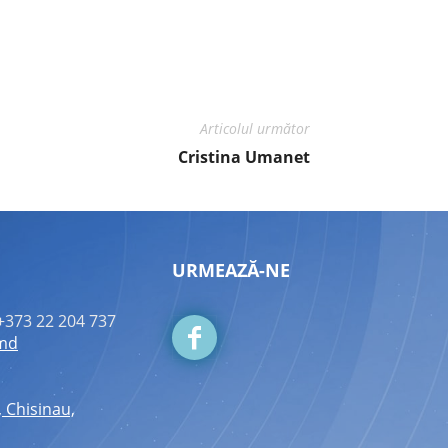
Articolul următor
Cristina Umanet
URMEAZĂ-NE
+373 22 204 737
.md
, Chisinau,