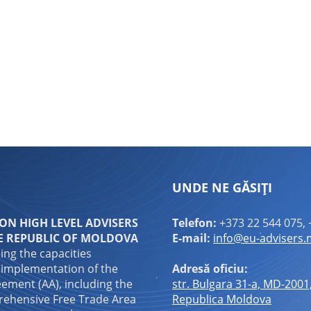
ndly
are
UNDE NE GĂSIȚI
N HIGH LEVEL ADVISERS
Telefon:
+373 22 544 075, 
E REPUBLIC OF MOLDOVA
E-mail:
info@eu-advisers
ping the capacities
 implementation of the
Adresă oficiu:
ement (AA), including the
str. Bulgara 31-a, MD-2001
ehensive Free Trade Area
Republica Moldova