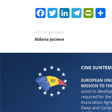
Facebook
Twitter
LinkedIn
Telegram
PrintFrie
Sh
Articolul precedent
Aldona Jociene
CINE SUNTEM
EUROPEAN UNIO
MISSION TO TH
assist in develo
required for the
Association Agre
Deep and Compr