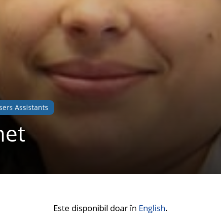
sers Assistants
net
Este disponibil doar în
English
.