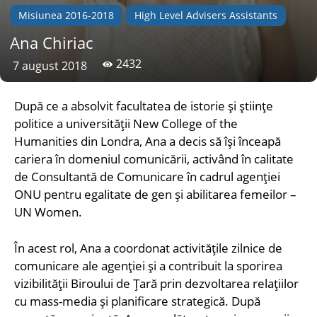
Misiunea 2016-2018
High Level Advisers Assistants
Ana Chiriac
2432
7 august 2018
După ce a absolvit facultatea de istorie și științe
politice a universității New College of the
Humanities din Londra, Ana a decis să își înceapă
cariera în domeniul comunicării, activând în calitate
de Consultantă de Comunicare în cadrul agenției
ONU pentru egalitate de gen și abilitarea femeilor –
UN Women.
În acest rol, Ana a coordonat activitățile zilnice de
comunicare ale agenției și a contribuit la sporirea
vizibilității Biroului de Țară prin dezvoltarea relațiilor
cu mass-media și planificare strategică. După