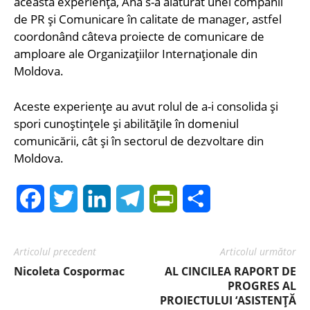
această experiență, Ana s-a alăturat unei companii
de PR și Comunicare în calitate de manager, astfel
coordonând câteva proiecte de comunicare de
amploare ale Organizațiilor Internaționale din
Moldova.
Aceste experiențe au avut rolul de a-i consolida și
spori cunoștințele și abilitățile în domeniul
comunicării, cât și în sectorul de dezvoltare din
Moldova.
Facebook
Twitter
LinkedIn
Telegram
PrintFriendly
Share
Articolul precedent
Articolul următor
Nicoleta Cospormac
AL CINCILEA RAPORT DE
PROGRES AL
PROIECTULUI ‘ASISTENȚĂ