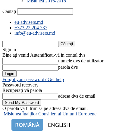
Misiunea 2016-2018
Căutați
eu-advisers.md
+373 22 204 737
info@eu-advisers.md
Sign in
Bine ați venit! Autentificați-vă in contul dvs
numele dvs de utilizator
parola dvs
Forgot your password? Get help
Password recovery
Recuperați-vă parola
adresa dvs de email
O parola va fi trimisă pe adresa dvs de email.
Misiunea Înalților Consilieri ai Uniunii Europene
ROMÂNĂ
ENGLISH