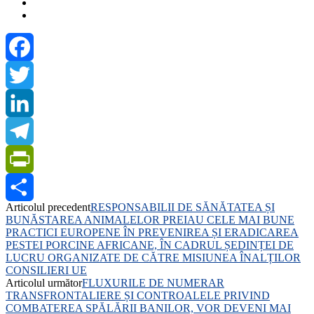
Facebook
Twitter
LinkedIn
Telegram
PrintFriendly
Articolul precedent
RESPONSABILII DE SĂNĂTATEA ȘI
Share
BUNĂSTAREA ANIMALELOR PREIAU CELE MAI BUNE
PRACTICI EUROPENE ÎN PREVENIREA ȘI ERADICAREA
PESTEI PORCINE AFRICANE, ÎN CADRUL ȘEDINȚEI DE
LUCRU ORGANIZATE DE CĂTRE MISIUNEA ÎNALȚILOR
CONSILIERI UE
Articolul următor
FLUXURILE DE NUMERAR
TRANSFRONTALIERE ȘI CONTROALELE PRIVIND
COMBATEREA SPĂLĂRII BANILOR, VOR DEVENI MAI