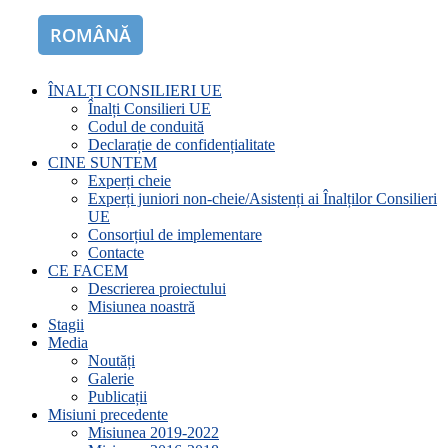
ROMÂNĂ
ENGLISH
ÎNALȚI CONSILIERI UE
Înalți Consilieri UE
Codul de conduită
Declarație de confidențialitate
CINE SUNTEM
Experți cheie
Experți juniori non-cheie/Asistenți ai Înalților Consilieri
UE
Consorțiul de implementare
Contacte
CE FACEM
Descrierea proiectului
Misiunea noastră
Stagii
Media
Noutăți
Galerie
Publicații
Misiuni precedente
Misiunea 2019-2022