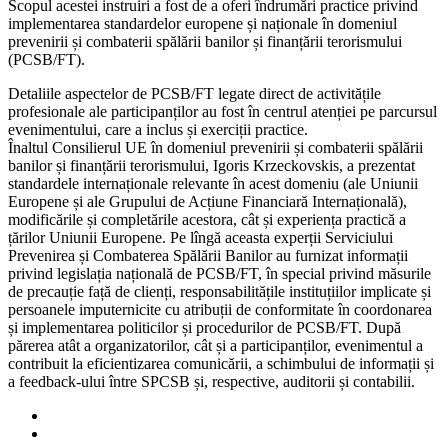
Scopul acestei instruiri a fost de a oferi îndrumări practice privind
implementarea standardelor europene și naționale în domeniul
prevenirii și combaterii spălării banilor și finanțării terorismului
(PCSB/FT).
Detaliile aspectelor de PCSB/FT legate direct de activitățile
profesionale ale participanților au fost în centrul atenției pe parcursul
evenimentului, care a inclus și exerciții practice.
Înaltul Consilierul UE în domeniul prevenirii și combaterii spălării
banilor și finanțării terorismului, Igoris Krzeckovskis, a prezentat
standardele internaționale relevante în acest domeniu (ale Uniunii
Europene și ale Grupului de Acțiune Financiară Internațională),
modificările și completările acestora, cât și experiența practică a
țărilor Uniunii Europene. Pe lîngă aceasta experții Serviciului
Prevenirea și Combaterea Spălării Banilor au furnizat informații
privind legislația națională de PCSB/FT, în special privind măsurile
de precauție față de clienți, responsabilitățile instituțiilor implicate și
persoanele imputernicite cu atribuții de conformitate în coordonarea
și implementarea politicilor și procedurilor de PCSB/FT. După
părerea atât a organizatorilor, cât și a participanților, evenimentul a
contribuit la eficientizarea comunicării, a schimbului de informații și
a feedback-ului între SPCSB și, respective, auditorii și contabilii.