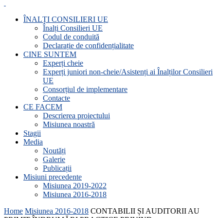
ÎNALȚI CONSILIERI UE
Înalți Consilieri UE
Codul de conduită
Declarație de confidențialitate
CINE SUNTEM
Experți cheie
Experți juniori non-cheie/Asistenți ai Înalților Consilieri
UE
Consorțiul de implementare
Contacte
CE FACEM
Descrierea proiectului
Misiunea noastră
Stagii
Media
Noutăți
Galerie
Publicații
Misiuni precedente
Misiunea 2019-2022
Misiunea 2016-2018
Home
Misiunea 2016-2018
CONTABILII ȘI AUDITORII AU