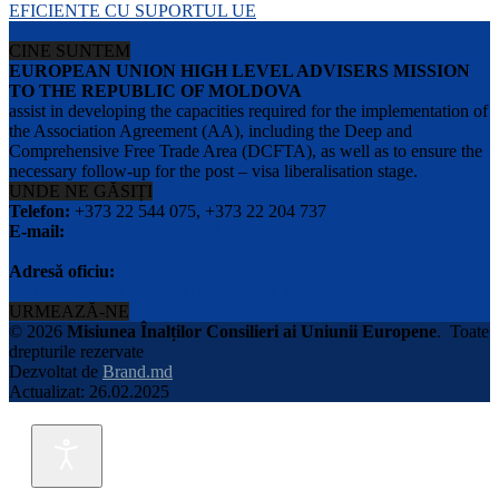
EFICIENTE CU SUPORTUL UE
CINE SUNTEM
EUROPEAN UNION HIGH LEVEL ADVISERS MISSION
TO THE REPUBLIC OF MOLDOVA
assist in developing the capacities required for the implementation of
the Association Agreement (AA), including the Deep and
Comprehensive Free Trade Area (DCFTA), as well as to ensure the
necessary follow-up for the post – visa liberalisation stage.
UNDE NE GĂSIȚI
Telefon:
+373 22 544 075, +373 22 204 737
E-mail:
info@eu-advisers.md
Adresă oficiu:
str. Bulgara 31-a, MD-2001, Chisinau, Republica Moldova
URMEAZĂ-NE
© 2026
Misiunea Înalților Consilieri ai Uniunii Europene
.
Toate
drepturile rezervate
Dezvoltat de
Brand.md
Actualizat: 26.02.2025